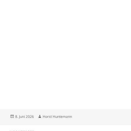
Veröffentlicht
Autor
8. Juni 2026
Horst Huntemann
am
Beitragsnavigation