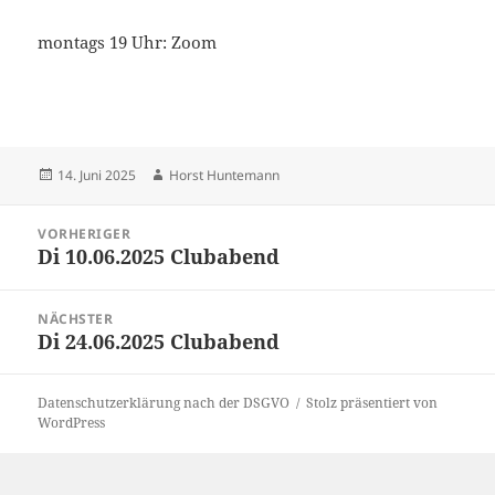
montags 19 Uhr: Zoom
Veröffentlicht
Autor
14. Juni 2025
Horst Huntemann
am
Beitragsnavigation
VORHERIGER
Di 10.06.2025 Clubabend
Vorheriger
Beitrag:
NÄCHSTER
Di 24.06.2025 Clubabend
Nächster
Beitrag:
Datenschutzerklärung nach der DSGVO
Stolz präsentiert von
WordPress