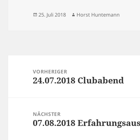
Veröffentlicht
Autor
25. Juli 2018
Horst Huntemann
am
Beitragsnavigation
VORHERIGER
24.07.2018 Clubabend
Vorheriger
Beitrag:
NÄCHSTER
07.08.2018 Erfahrungsau
Nächster
Beitrag: