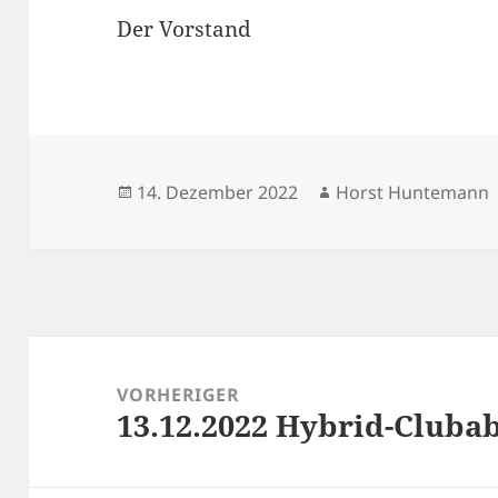
Der Vorstand
Veröffentlicht
Autor
14. Dezember 2022
Horst Huntemann
am
Beitragsnavigation
VORHERIGER
13.12.2022 Hybrid-Cluba
Vorheriger
Beitrag: