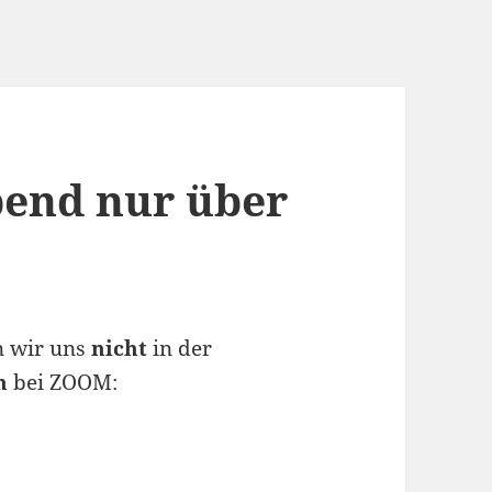
bend nur über
n wir uns
nicht
in der
h
bei ZOOM: