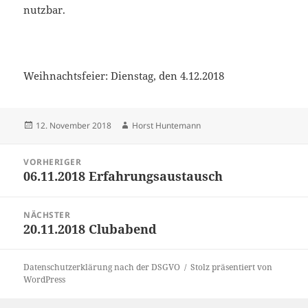
nutzbar.
Weihnachtsfeier: Dienstag, den 4.12.2018
Veröffentlicht
Autor
12. November 2018
Horst Huntemann
am
Beitragsnavigation
VORHERIGER
06.11.2018 Erfahrungsaustausch
Vorheriger
Beitrag:
NÄCHSTER
20.11.2018 Clubabend
Nächster
Beitrag:
Datenschutzerklärung nach der DSGVO
Stolz präsentiert von
WordPress