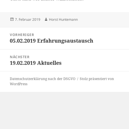
Veröffentlicht
Autor
7. Februar 2019
Horst Huntemann
am
Beitragsnavigation
VORHERIGER
05.02.2019 Erfahrungsaustausch
Vorheriger
Beitrag:
NÄCHSTER
19.02.2019 Aktuelles
Nächster
Beitrag:
Datenschutzerklärung nach der DSGVO
Stolz präsentiert von
WordPress