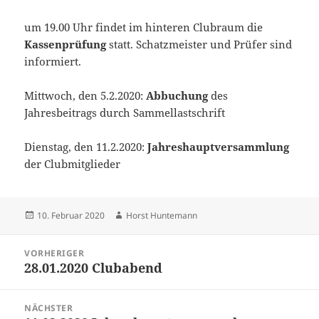
um 19.00 Uhr findet im hinteren Clubraum die
Kassenprüfung
statt. Schatzmeister und Prüfer sind
informiert.
Mittwoch, den 5.2.2020:
Abbuchung
des
Jahresbeitrags durch Sammellastschrift
Dienstag, den 11.2.2020:
Jahreshauptversammlung
der Clubmitglieder
Veröffentlicht
Autor
10. Februar 2020
Horst Huntemann
am
Beitragsnavigation
VORHERIGER
28.01.2020 Clubabend
Vorheriger
Beitrag:
NÄCHSTER