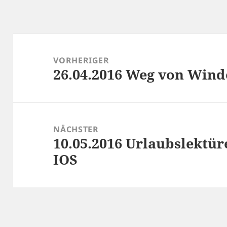
Beitragsnavigation
VORHERIGER
26.04.2016 Weg von Win
Vorheriger
Beitrag:
NÄCHSTER
10.05.2016 Urlaubslektür
Nächster
IOS
Beitrag: