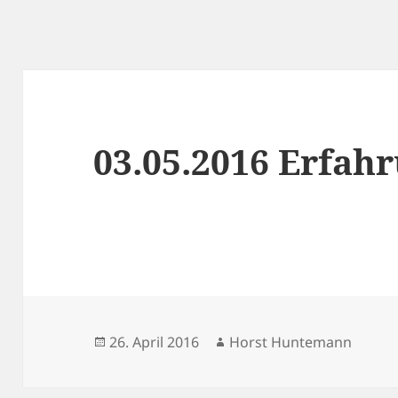
03.05.2016 Erfah
Veröffentlicht
Autor
26. April 2016
Horst Huntemann
am